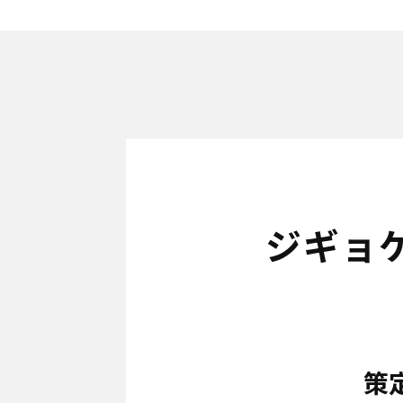
ジギョ
策