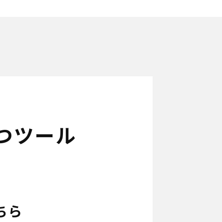
つツール
ちら