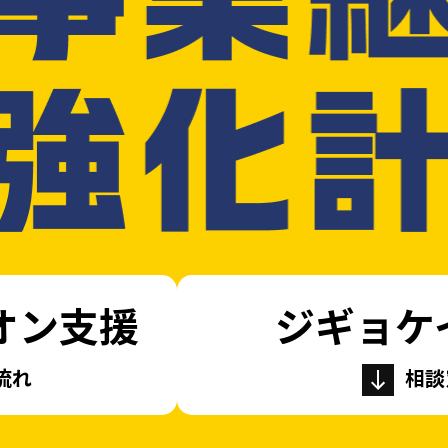
オン支援
ジギョケ
流れ
相談