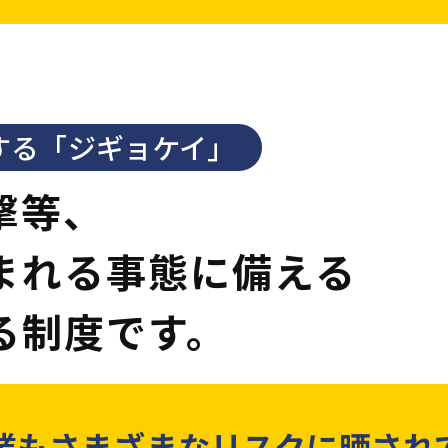
する「ジギョケイ」
撃等、
まれる
事態に備える
る制度です。
業もさまざまなリスクに
晒され